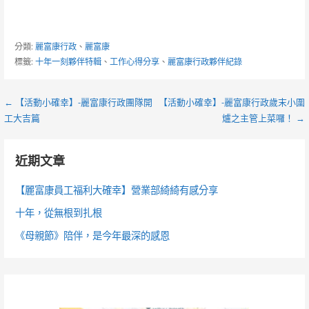
分類:
麗富康行政
、
麗富康
標籤:
十年一刻夥伴特輯
、
工作心得分享
、
麗富康行政夥伴紀錄
文
← 【活動小確幸】-麗富康行政團隊開
【活動小確幸】-麗富康行政歲末小圍
工大吉篇
爐之主管上菜囉！ →
章
導
近期文章
覽
【麗富康員工福利大確幸】營業部綺綺有感分享
十年，從無根到扎根
《母親節》陪伴，是今年最深的感恩