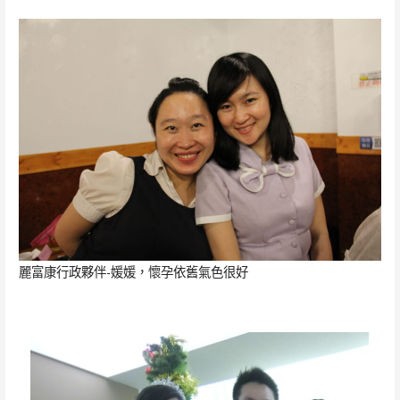
麗富康行政夥伴-媛媛，懷孕依舊氣色很好