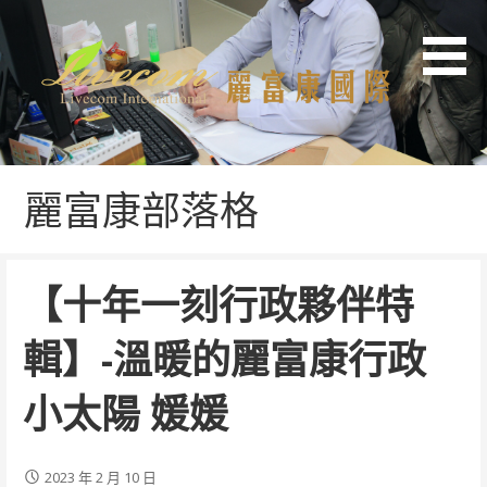
跳
至
主
要
內
容
麗富康行政人才招募-有發展性的行政工作
麗富康行政人才招募網站
麗富康部落格
【十年一刻行政夥伴特
輯】-溫暖的麗富康行政
小太陽 媛媛
2023 年 2 月 10 日