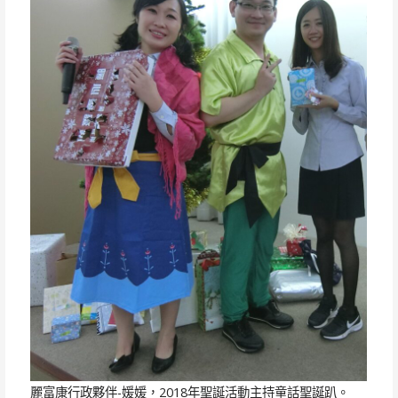
麗富康行政夥伴-媛媛，2018年聖誕活動主持童話聖誕趴。